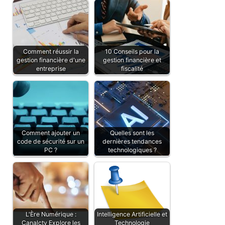
Comment réussir la
10 Conseils pour la
gestion financière d'une
gestion financière et
entreprise
fiscalité
Comment ajouter un
Quelles sont les
code de sécurité sur un
dernières tendances
PC ?
technologiques ?
L'Ère Numérique :
Intelligence Artificielle et
Canalctv Explore les
Technologie