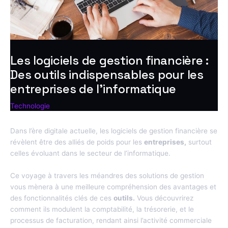
Les logiciels de gestion financière :
Des outils indispensables pour les
entreprises de l’informatique
Technologie
Dans l’ère digitale actuelle, les logiciels de gestion financière se
révèlent être des alliés de poids pour les
entreprises,
surtout
celles évoluant dans le secteur de l’informatique.
Ce voyage à travers les méandres des solutions de gestion
vous mènera à une meilleure compréhension des avantages et
des fonctionnalités clés de ces
outils.
Vous découvrirez
comment ils modulent la comptabilité, la trésorerie, et le
processus de facturation, rendant ainsi l’activité commerciale