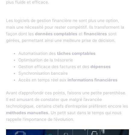
plus fluide et efficace.
La révolution des outils de gestion financière
Les logiciels de gestion financière ne sont plus une option,
mais une nécessité pour rester compétitif. Ils transforment la
façon dont les
données comptables
et
financières
sont
gérées, permettant ainsi une meilleure prise de décision.
Automatisation des
tâches comptables
Optimisation de la trésorerie
Gestion efficace des factures et des
dépenses
Synchronisation bancaire
Accès en temps réel aux
informations financières
Avant d’approfondir ces points, faisons une petite parenthèse.
Il est amusant de constater que malgré l’avancée
technologique, certains chefs d’entreprise préfèrent encore les
méthodes manuelles.
Un petit saut dans le temps qui nous
rappelle l’importance de l’évolution.