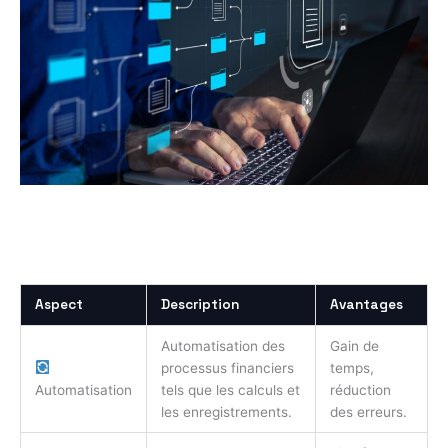
Vue d’ensemble sur la gestion financière digitale
Aspect
Description
Avantages
Automatisation des
Gain de
processus financiers
temps,
Automatisation
tels que les calculs et
réduction
les enregistrements.
des erreurs.