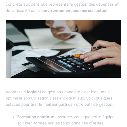
concrète aux défis que représente la gestion des dépenses et
de la fiscalité dans l’
environnement commercial actuel.
Conseils et bonnes pratiques
Adopter un
logiciel
de gestion financière c’est bien, mais
optimiser son utilisation c’est encore mieux. Voici quelques
astuces pour tirer le meilleur parti de votre outil de gestion.
Formation continue
: Assurez-vous que votre équipe
soit bien formée sur les fonctionnalités offertes.